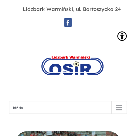
Przejdź
Lidzbark Warmiński, ul. Bartoszycka 24
do
zawartości
Facebook
OSIR
Lidz
War
Idź do...