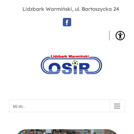
Przejdź
Lidzbark Warmiński, ul. Bartoszycka 24
do
zawartości
Facebook
OSIR
Lidz
War
Idź do...