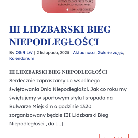
𝐈𝐈𝐈 𝐋𝐈𝐃𝐙𝐁𝐀𝐑𝐒𝐊𝐈 𝐁𝐈𝐄𝐆
𝐍𝐈𝐄𝐏𝐎𝐃𝐋𝐄𝐆Ł𝐎Ś𝐂𝐈
By
OSiR LW
|
2 listopada, 2023
|
Aktualności
,
Galerie zdjęć
,
Kalendarium
𝐈𝐈𝐈 𝐋𝐈𝐃𝐙𝐁𝐀𝐑𝐒𝐊𝐈 𝐁𝐈𝐄𝐆 𝐍𝐈𝐄𝐏𝐎𝐃𝐋𝐄𝐆Ł𝐎Ś𝐂𝐈
Serdecznie zapraszamy do wspólnego
świętowania Dnia Niepodległości. Jak co roku my
świętujemy w sportowym stylu listopada na
Bulwarze Miejskim o godzinie 13:30
zorganizowany będzie III Lidzbarski Bieg
Niepodległości , do [...]