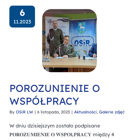
6
11.2023
POROZUNIENIE O
WSPÓŁPRACY
By
OSiR LW
|
6 listopada, 2023
|
Aktualności
,
Galerie zdjęć
W dniu dzisiejszym zostało podpisane
𝐏𝐎𝐑𝐎𝐙𝐔𝐌𝐈𝐄𝐍𝐈𝐄 𝐎 𝐖𝐒𝐏𝐎́Ł𝐏𝐑𝐀𝐂𝐘 między 4