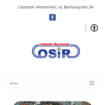
Przejdź
Lidzbark Warmiński, ul. Bartoszycka 24
do
zawartości
Facebook
OSIR
Lidz
War
Idź do...