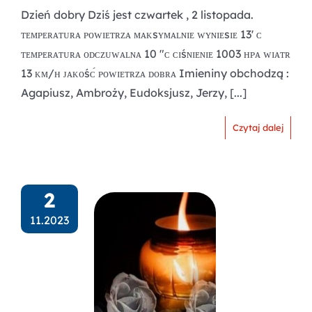
Dzień dobry Dziś jest czwartek , 2 listopada.
ᴛᴇᴍᴘᴇʀᴀᴛᴜʀᴀ ᴘᴏᴡɪᴇᴛʀᴢᴀ ᴍᴀᴋsʏᴍᴀʟɴɪᴇ ᴡʏɴɪᴇsɪᴇ 13' ᴄ
ᴛᴇᴍᴘᴇʀᴀᴛᴜʀᴀ ᴏᴅᴄᴢᴜᴡᴀʟɴᴀ 10 "ᴄ ᴄɪśɴɪᴇɴɪᴇ 1003 ʜᴘᴀ ᴡɪᴀᴛʀ
13 ᴋᴍ/ʜ ᴊᴀᴋᴏśᴄ́ ᴘᴏᴡɪᴇᴛʀᴢᴀ ᴅᴏʙʀᴀ Imieniny obchodzą :
Agapiusz, Ambroży, Eudoksjusz, Jerzy, [...]
Czytaj dalej
2
11.2023