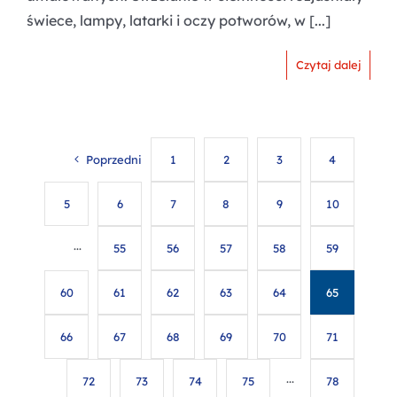
świece, lampy, latarki i oczy potworów, w [...]
Czytaj dalej
Poprzedni
1
2
3
4
5
6
7
8
9
10
···
55
56
57
58
59
60
61
62
63
64
65
66
67
68
69
70
71
72
73
74
75
···
78