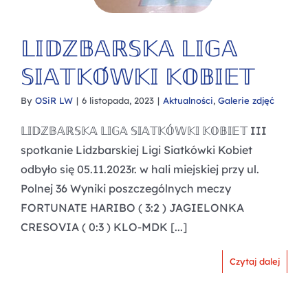
𝕃𝕀𝔻ℤ𝔹𝔸ℝ𝕊𝕂𝔸 𝕃𝕀𝔾𝔸
𝕊𝕀𝔸𝕋𝕂𝕆́𝕎𝕂𝕀 𝕂𝕆𝔹𝕀𝔼𝕋
By
OSiR LW
|
6 listopada, 2023
|
Aktualności
,
Galerie zdjęć
𝕃𝕀𝔻ℤ𝔹𝔸ℝ𝕊𝕂𝔸 𝕃𝕀𝔾𝔸 𝕊𝕀𝔸𝕋𝕂𝕆́𝕎𝕂𝕀 𝕂𝕆𝔹𝕀𝔼𝕋 III
spotkanie Lidzbarskiej Ligi Siatkówki Kobiet
odbyło się 05.11.2023r. w hali miejskiej przy ul.
Polnej 36 Wyniki poszczególnych meczy
FORTUNATE HARIBO ( 3:2 ) JAGIELONKA
CRESOVIA ( 0:3 ) KLO-MDK [...]
Czytaj dalej