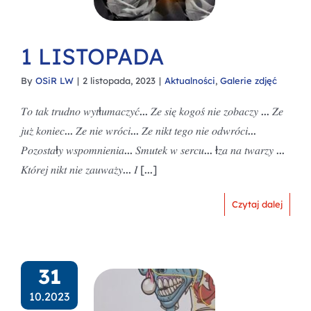
1 LISTOPADA
By
OSiR LW
|
2 listopada, 2023
|
Aktualności
,
Galerie zdjęć
𝑇𝑜 𝑡𝑎𝑘 𝑡𝑟𝑢𝑑𝑛𝑜 𝑤𝑦𝑡ł𝑢𝑚𝑎𝑐𝑧𝑦𝑐́... 𝑍̇𝑒 𝑠𝑖𝑒̨ 𝑘𝑜𝑔𝑜𝑠́ 𝑛𝑖𝑒 𝑧𝑜𝑏𝑎𝑐𝑧𝑦 ... 𝑍̇𝑒
𝑗𝑢𝑧̇ 𝑘𝑜𝑛𝑖𝑒𝑐... 𝑍̇𝑒 𝑛𝑖𝑒 𝑤𝑟𝑜́𝑐𝑖... 𝑍̇𝑒 𝑛𝑖𝑘𝑡 𝑡𝑒𝑔𝑜 𝑛𝑖𝑒 𝑜𝑑𝑤𝑟𝑜́𝑐𝑖...
𝑃𝑜𝑧𝑜𝑠𝑡𝑎ł𝑦 𝑤𝑠𝑝𝑜𝑚𝑛𝑖𝑒𝑛𝑖𝑎... 𝑆𝑚𝑢𝑡𝑒𝑘 𝑤 𝑠𝑒𝑟𝑐𝑢... ł𝑧𝑎 𝑛𝑎 𝑡𝑤𝑎𝑟𝑧𝑦 ...
𝐾𝑡𝑜́𝑟𝑒𝑗 𝑛𝑖𝑘𝑡 𝑛𝑖𝑒 𝑧𝑎𝑢𝑤𝑎𝑧̇𝑦... 𝐼 [...]
Czytaj dalej
31
10.2023