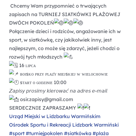
Chcemy Wam przypomnieć o trwających
zapisach na TURNIEJ SIATKÓWKI PLAŻOWEJ
DWÓCH POKOLEŃ
Połączenie dzieci i rodziców, angażowanie ich w
sport, w siatkówkę, czy jakikolwiek inny, jest
najlepszym, co może się zdarzyć, jeżeli chodzi o
rozwój tych młodszych
16 ʟɪᴘᴄᴀ
ʙᴏɪsᴋᴏ ᴘʀᴢʏ ᴘʟᴀᴢ̇ʏ ᴍɪᴇᴊsᴋɪᴇᴊ ᴡ ᴡɪᴇʟᴏᴄʜᴏᴡɪᴇ
sᴛᴀʀᴛ ᴏ ɢᴏᴅᴢɪɴɪᴇ 10:00
𝘡𝘢𝘱𝘪𝘴𝘺 𝘱𝘳𝘰𝘴𝘪𝘮𝘺 𝘬𝘪𝘦𝘳𝘰𝘸𝘢𝘤́ 𝘯𝘢 𝘢𝘥𝘳𝘦𝘴 𝘦-𝘮𝘢𝘪𝘭
osir.zapisy@gmail.com
SERDECZNIE ZAPRASZAMY
Urząd Miejski w Lidzbarku Warmińskim
Ośrodek Sportu i Rekreacji Lidzbark Warmiński
#sport
#turniejpokolen
#siatkówka
#plaża