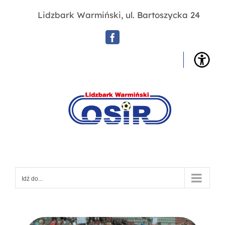
Przejdź
Lidzbark Warmiński, ul. Bartoszycka 24
do
zawartości
Facebook
OSIR
Lidz
War
Idź do...