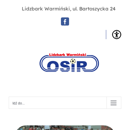
Przejdź
Lidzbark Warmiński, ul. Bartoszycka 24
do
zawartości
Facebook
OSIR
Lidz
War
Idź do...