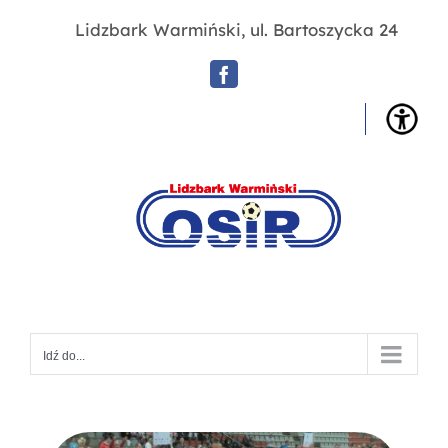
Przejdź
Lidzbark Warmiński, ul. Bartoszycka 24
do
zawartości
Facebook
OSIR
Lidz
War
Idź do...