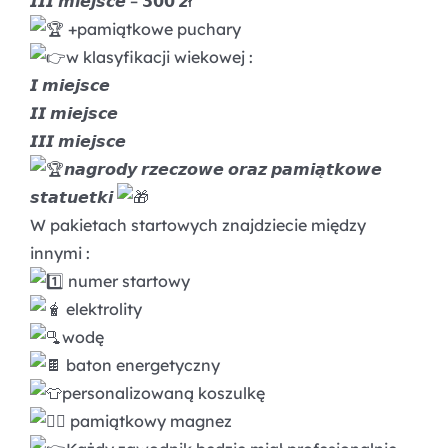
𝙄𝙄𝙄 𝙢𝙞𝙚𝙟𝙨𝙘𝙚 – 𝟯𝟬𝟬 𝙯ł
+pamiątkowe puchary
w klasyfikacji wiekowej :
𝙄 𝙢𝙞𝙚𝙟𝙨𝙘𝙚
𝙄𝙄 𝙢𝙞𝙚𝙟𝙨𝙘𝙚
𝙄𝙄𝙄 𝙢𝙞𝙚𝙟𝙨𝙘𝙚
𝙣𝙖𝙜𝙧𝙤𝙙𝙮 𝙧𝙯𝙚𝙘𝙯𝙤𝙬𝙚 𝙤𝙧𝙖𝙯 𝙥𝙖𝙢𝙞𝙖̨𝙩𝙠𝙤𝙬𝙚
𝙨𝙩𝙖𝙩𝙪𝙚𝙩𝙠𝙞
W pakietach startowych znajdziecie między
innymi :
numer startowy
elektrolity
wodę
baton energetyczny
personalizowaną koszulkę
pamiątkowy magnez