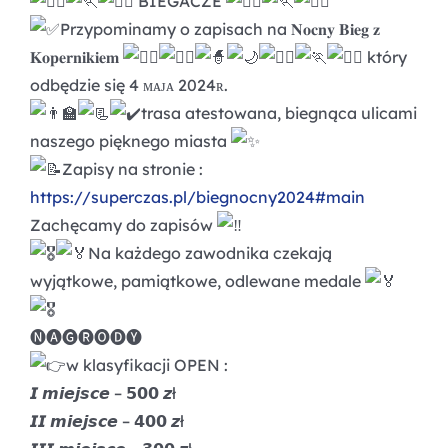
BIEGACZE
Przypominamy o zapisach na 𝐍𝐨𝐜𝐧𝐲 𝐁𝐢𝐞𝐠 𝐳
𝐊𝐨𝐩𝐞𝐫𝐧𝐢𝐤𝐢𝐞𝐦
który
odbędzie się 4 ᴍᴀᴊᴀ 2024ʀ.
trasa atestowana, biegnąca ulicami
naszego pięknego miasta
Zapisy na stronie :
https://superczas.pl/biegnocny2024#main
Zachęcamy do zapisów
Na każdego zawodnika czekają
wyjątkowe, pamiątkowe, odlewane medale
🅝🅐🅖🅡🅞🅓🅨
w klasyfikacji OPEN :
𝙄 𝙢𝙞𝙚𝙟𝙨𝙘𝙚 – 𝟱𝟬𝟬 𝙯ł
𝙄𝙄 𝙢𝙞𝙚𝙟𝙨𝙘𝙚 – 𝟰𝟬𝟬 𝙯ł