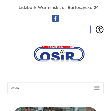
Przejdź
Lidzbark Warmiński, ul. Bartoszycka 24
do
zawartości
Facebook
OSIR
Lidz
War
Idź do...